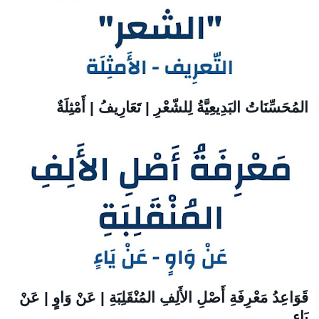
المُحَسِّنَاتُ البَدِيعِيَّةُ لِلشّعْرِ | تَعَارِيفُ | أَمْثِلَةٌ
قَوَاعِدُ مَعْرِفَةِ أَصْلِ الأَلِفِ المُنْقَلِبَةِ | عَنْ وَاوٍ | عَنْ
يَاءٍ