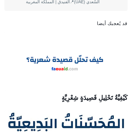
السّعدي (UAE)📍الفنيدق | المملكة المغربية
قد يُعجبك أيضا
كَيْفِيَّةُ تَحْلِيلِ قَصِيدَةٍ شِعْرِيَّةٍ