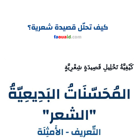
كَيْفِيَّةُ تَحْلِيلِ قَصِيدَةٍ شِعْرِيَّةٍ