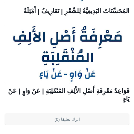
المُحَسِّنَاتُ البَدِيعِيَّةُ لِلشّعْرِ | تَعَارِيفُ | أَمْثِلَةٌ
قَوَاعِدُ مَعْرِفَةِ أَصْلِ الأَلِفِ المُنْقَلِبَةِ | عَنْ وَاوٍ | عَنْ
يَاءٍ
اترك تعليقا (0)