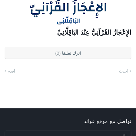
الإِعْجَازُ القُرْآنِيُّ عِنْدَ البَاقِلَّانِيِّ
اترك تعليقا (0)
أحدث
أقدم
تواصل مع موقع فوائد