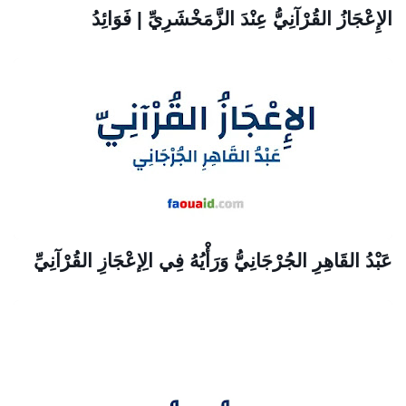
الإِعْجَازُ القُرْآنِيُّ عِنْدَ الزَّمَخْشَرِيِّ | فَوَائِدُ
عَبْدُ القَاهِرِ الجُرْجَانِيُّ وَرَأْيُهُ فِي الِإعْجَازِ القُرْآنِيِّ