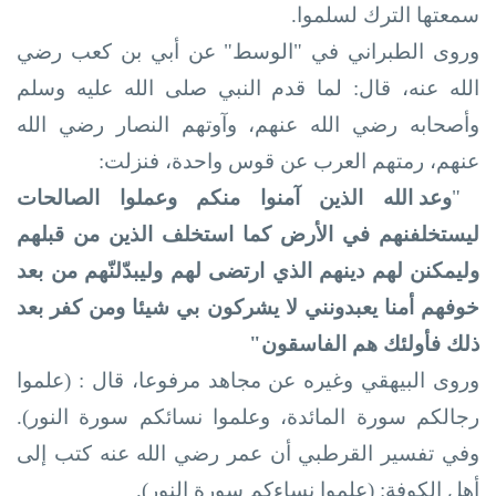
سمعتها الترك لسلموا.
وروى الطبراني في "الوسط" عن أبي بن كعب رضي
الله عنه، قال: لما قدم النبي صلى الله عليه وسلم
وأصحابه رضي الله عنهم، وآوتهم النصار رضي الله
عنهم، رمتهم العرب عن قوس واحدة، فنزلت:
"
وعد الله الذين آمنوا منكم وعملوا الصالحات
ليستخلفنهم في الأرض كما استخلف الذين من قبلهم
وليمكنن لهم دينهم الذي ارتضى لهم وليبدّلنّهم من بعد
خوفهم أمنا يعبدونني لا يشركون بي شيئا ومن كفر بعد
ذلك فأولئك هم الفاسقون"
وروى البيهقي وغيره عن مجاهد مرفوعا، قال : (علموا
رجالكم سورة المائدة، وعلموا نسائكم سورة النور).
وفي تفسير القرطبي أن عمر رضي الله عنه كتب إلى
أهل الكوفة: (علموا نساءكم سورة النور).