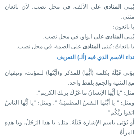
يُبنى
المنادى
على الألف، في محل نصب. لأن بائعان
مثنى.
يا بائعون
:
يُبنى
المنادى
على الواو، في محل نصب
.
يا بائعاتُ: يُبنى
المنادى
على الضمة، في محل نصب
.
نداء الاسم الذي فيه (ألـ) التعريف
يؤتى قَبْلَهُ بكلمة (أيُّها) للمذكر و(أيَّتُها) للمؤنث، وتبقيان
مع التثنية والجمع بلفظ واحد
.
مثل: "يا أيُّها الإنسانُ ما غَرَّكَ بربك الكريم
".
ومثل: " يا أيَّتُها النفسُ المطمئِنةُ ". ومثل: "يا أيُّها الناسُ
اتقوا ربَّكُم
"
أو يُؤتى باسم الإشارة قَبْلَهُ. مثل: يا هذا الرَجُلُ، ويا هذِهِ
المرأةُ
.