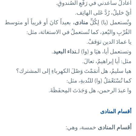
أعادلُ ساعدني في رَفْعِ الصُندوقِ
.
أيْ خليلُ، رُدَّ عَلى الهاتِف
.
وتُستعمل (يا) لِكُلِّ
منادى
، بعيداً كانَ أو قريباً أو متوسط
القُرْبِ والبُعدِ، كما تُستعملُ في الاستغاثة، مثل:
يا عمادَ الدين توَقفْ
.
وتستعمل أيا، هيَا و (وا) لـ
نداء البعيد
.
مثل: أيا إبراهيمُ، تعالَ
.
هيا سليمُ، هل أتمَمْتَ وَصْلَ الكهرباءِ إلى المشترك
؟
كما تُسْتَعْمَلُ (وا) للنُدبةِ، مثل:
وا عبدَ الرحمن، هل وَجَدَتَ المِحفَظَةَ
.
أقسام المنادى
أقسام المنادى
خمسة، وهي: