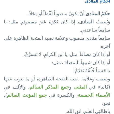
أحكامُ المنادى
حكمُ المنادى
أنْ يكونُ منصوباً لَفْظاً أو مَحَلاً
.
وَيُنصبُ
المنادى
، إذا كان نَكِرَة غيرَ مقصودَةٍ مثل: يا
سامعاً ساعدني
.
سامعاً منادى منصوب وعلامة نصبه الفتحة الظاهرة على
آخره
.
أو إذا كانَ مضافاً. مثل: يا ابن الكرامِ، لا تَتَسرَّعْ
.
أو إذا كان شبيهاً بالمضاف مثل
:
يا حَسَناً خُلُقُهُ تَقَدّمْ
!
وينصب وعلامة نصبه الفتحة الظاهرة، أو ما ينوب عنها
(كالياء في
المثنى
و
جمع المذكر السالم
، والألف في
الأسماء الخمسة
، والكسرة في
جمع المؤنث السالم
)،
نحو
:
ياطالبَي العلم، اتق الله.