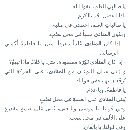
يا طالبِي العلم، اتقوا الله
.
ياذا الفضل، جُد بالكرم
.
يا طالباتِ العلم، اجتهدن في طلبه.
ويكون
المنادى
مبنياً في محل نصْبٍ:
-
إذا كان
المنادى
عَلماً مفرداً، مثل: يا فاطمةُ أكملي
الرسالةَ
.
-
إذا كان
المنادى
نَكِرَة مقصودة، مثل: يا غلامُ ماذا تبيعُ؟
و يُبنى هذان النوعان من
المنادى
، على الحركةِ التي
يُرفَعانِ بها، ففي قولنا
:
يا فاطمةُ، ويا غلامُ
.
يُبنى
المنادى
على الضمةِ في محل نصْبٍ
.
وفي قولنا: يا موسى ويا فتى، يُبنى على ضمةٍ مقدرةٍ
على الألف في محل نصب
.
وفي قولنا: يا بائعان.