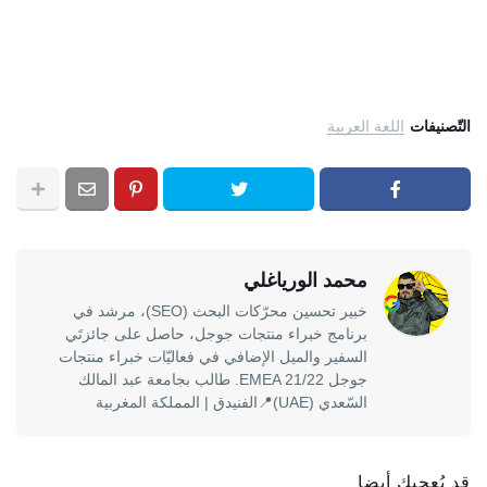
التّصنيفات
اللغة العربية
محمد الورياغلي
خبير تحسين محرّكات البحث (SEO)، مرشد في
برنامج خبراء منتجات جوجل، حاصل على جائزتَي
السفير والميل الإضافي في فعاليّات خبراء منتجات
جوجل EMEA 21/22. طالب بجامعة عبد المالك
السّعدي (UAE)📍الفنيدق | المملكة المغربية
قد يُعجبك أيضا