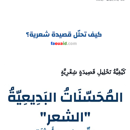
كَيْفِيَّةُ تَحْلِيلِ قَصِيدَةٍ شِعْرِيَّةٍ