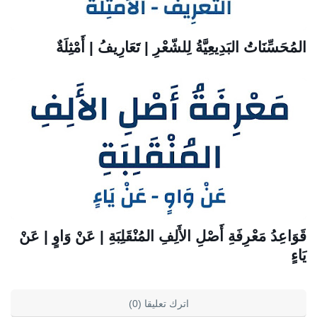
المُحَسِّنَاتُ البَدِيعِيَّةُ لِلشّعْرِ | تَعَارِيفُ | أَمْثِلَةٌ
قَوَاعِدُ مَعْرِفَةِ أَصْلِ الأَلِفِ المُنْقَلِبَةِ | عَنْ وَاوٍ | عَنْ
يَاءٍ
اترك تعليقا (0)