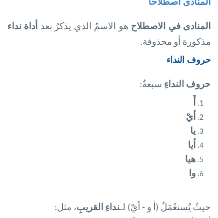
المنادى اصطلاحا
المنادى في الاصطلاح
هو الاسمُ الذي يذكرُ بعد
أداة نداء
مذكورة أو محذوفة.
حروف النداء
حروف النداءِ
سبعةٌ
:
أَ
أيْ
يا
أيا
هيا
وا
حيثُ يُستعْمَلُ (أ و - أيْ) لـ
نداءِ القريبِ
، مثل
: