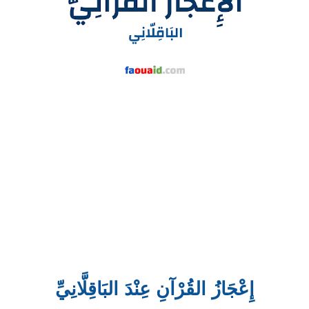
إِعْجَازُ القُرْآنِ عِنْدَ البَاقِلَّانِيِّ