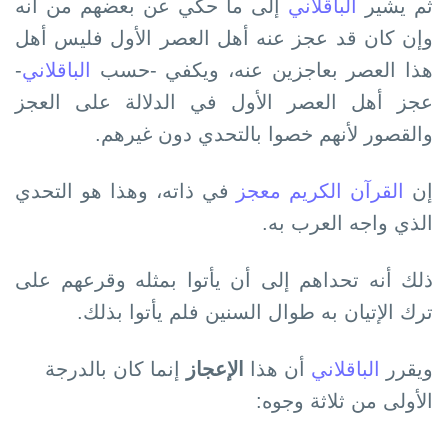
ثم يشير
الباقلاني
إلى ما حكي عن بعضھم من أنه
وإن كان قد عجز عنه أھل العصر الأول فليس أھل
ھذا العصر بعاجزين عنه، ويكفي -حسب
الباقلاني
-
عجز أھل العصر الأول في الدلالة على العجز
والقصور لأنھم خصوا بالتحدي دون غيرھم.
إن
القرآن الكريم معجز
في ذاته، وھذا ھو التحدي
الذي واجه العرب به.
ذلك أنه تحداھم إلى أن يأتوا بمثله وقرعھم على
ترك الإتيان به طوال السنين فلم يأتوا بذلك.
ويقرر
الباقلاني
أن ھذا
الإعجاز
إنما كان بالدرجة
الأولى من ثلاثة وجوه: