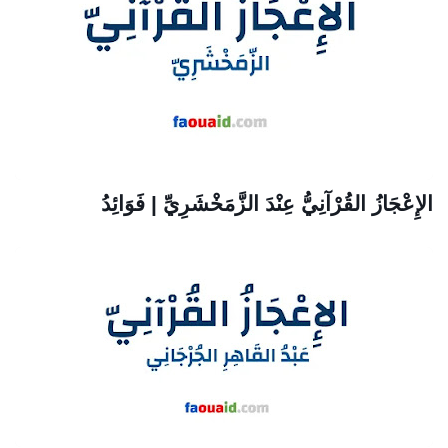
الإِعْجَازُ القُرْآنِيُّ عِنْدَ الزَّمَخْشَرِيِّ | فَوَائِدُ