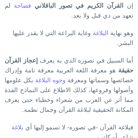
إن
القرآن الكريم في تصور الباقلاني
فصاحة
لم
تعھد من ذي قبل ولا بعد.
وھو نھاية
البلاغة
وغاية البراعة التي لا يقدر عليھا
البشر.
أما السبيل في تصوره الذي به يعرف
إعجاز القرآن
حقيقة
ھو معرفة اللغة العربية معرفة تامة وإدراك
خصائصھا وسماتھا ومعرفة
وجوه البلاغة
بكل علومھا
وأصولھا وفروعھا، كذلك الاطلاع على النماذج الفذة
مما أثر عن العرب من شعراء وخطباء حتى يعرف
المكانة الحقيقية لبلاغة القرآن وجمال نظمه.
فبلاغة القرآن -في تصوره- لا تسمو إليھا أي
بلاغة
شاعر أو كاتب.