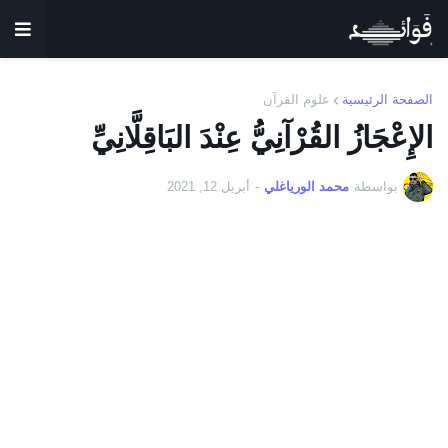
الصفحة الرئيسية
علوم القرآن
الإِعْجَازُ القُرْآنِيُّ عِنْدَ البَاقِلَّانِيِّ
بواسطة
محمد الورياغلي
-
أبريل 12, 2021