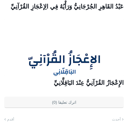
عَبْدُ القَاهِرِ الجُرْجَانِيُّ وَرَأْيُهُ فِي الِإعْجَازِ القُرْآنِيِّ
الإِعْجَازُ القُرْآنِيُّ عِنْدَ البَاقِلَّانِيِّ
اترك تعليقا (0)
أحدث
أقدم